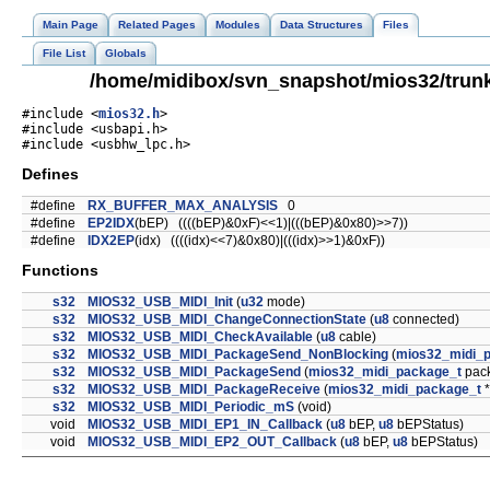
Main Page
Related Pages
Modules
Data Structures
Files
File List
Globals
/home/midibox/svn_snapshot/mios32/trunk
#include <
mios32.h
>
#include <usbapi.h>
#include <usbhw_lpc.h>
Defines
#define
RX_BUFFER_MAX_ANALYSIS
0
#define
EP2IDX
(bEP) ((((bEP)&0xF)<<1)|(((bEP)&0x80)>>7))
#define
IDX2EP
(idx) ((((idx)<<7)&0x80)|(((idx)>>1)&0xF))
Functions
s32
MIOS32_USB_MIDI_Init
(
u32
mode)
s32
MIOS32_USB_MIDI_ChangeConnectionState
(
u8
connected)
s32
MIOS32_USB_MIDI_CheckAvailable
(
u8
cable)
s32
MIOS32_USB_MIDI_PackageSend_NonBlocking
(
mios32_midi_
s32
MIOS32_USB_MIDI_PackageSend
(
mios32_midi_package_t
pac
s32
MIOS32_USB_MIDI_PackageReceive
(
mios32_midi_package_t
*
s32
MIOS32_USB_MIDI_Periodic_mS
(void)
void
MIOS32_USB_MIDI_EP1_IN_Callback
(
u8
bEP,
u8
bEPStatus)
void
MIOS32_USB_MIDI_EP2_OUT_Callback
(
u8
bEP,
u8
bEPStatus)