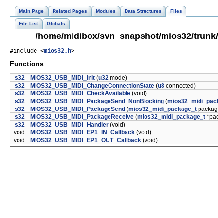
Main Page
Related Pages
Modules
Data Structures
Files
File List
Globals
/home/midibox/svn_snapshot/mios32/trunk
#include <
mios32.h
>
Functions
s32
MIOS32_USB_MIDI_Init
(
u32
mode)
s32
MIOS32_USB_MIDI_ChangeConnectionState
(
u8
connected)
s32
MIOS32_USB_MIDI_CheckAvailable
(void)
s32
MIOS32_USB_MIDI_PackageSend_NonBlocking
(
mios32_midi_pac
s32
MIOS32_USB_MIDI_PackageSend
(
mios32_midi_package_t
packag
s32
MIOS32_USB_MIDI_PackageReceive
(
mios32_midi_package_t
*pa
s32
MIOS32_USB_MIDI_Handler
(void)
void
MIOS32_USB_MIDI_EP1_IN_Callback
(void)
void
MIOS32_USB_MIDI_EP1_OUT_Callback
(void)