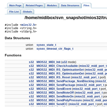
Main Page
Related Pages
Modules
Data Structures
Files
File List
Globals
/home/midibox/svn_snapshot/mios32/tr
#include <
mios32.h
>
#include <string.h>
#include <stdarg.h>
Data Structures
union
sysex_state_t
union
sysex_timeout_ctr_flags_t
Functions
s32
MIOS32_MIDI_Init
(
u32
mode)
s32
MIOS32_MIDI_CheckAvailable
(
mios32_midi_port_t
s32
MIOS32_MIDI_RS_OptimisationSet
(
mios32_midi_po
s32
MIOS32_MIDI_RS_OptimisationGet
(
mios32_midi_po
s32
MIOS32_MIDI_RS_Reset
(
mios32_midi_port_t
port)
s32
MIOS32_MIDI_SendPackage_NonBlocking
(
mios32_
s32
MIOS32_MIDI_SendPackage
(
mios32_midi_port_t
po
s32
MIOS32_MIDI_SendEvent
(
mios32_midi_port_t
port
s32
MIOS32_MIDI_SendNoteOff
(
mios32_midi_port_t
por
s32
MIOS32_MIDI_SendNoteOn
(
mios32_midi_port_t
por
s32
MIOS32_MIDI_SendPolyPressure
(
mios32_midi_por
s32
MIOS32_MIDI_SendCC
(
mios32_midi_port_t
port,
mi