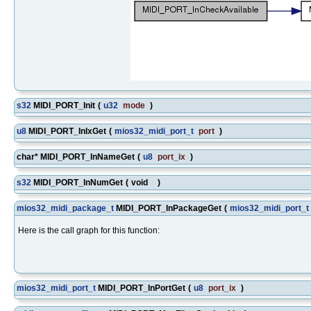
s32
MIDI_PORT_Init
(
u32
mode
)
u8
MIDI_PORT_InIxGet
(
mios32_midi_port_t
port
)
char* MIDI_PORT_InNameGet
(
u8
port_ix
)
s32
MIDI_PORT_InNumGet
(
void
)
mios32_midi_package_t
MIDI_PORT_InPackageGet
(
mios32_midi_port_t
Here is the call graph for this function:
mios32_midi_port_t
MIDI_PORT_InPortGet
(
u8
port_ix
)