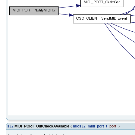
s32
MIDI_PORT_OutCheckAvailable
(
mios32_midi_port_t
port
)