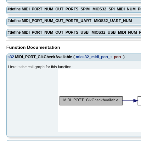
#define MIDI_PORT_NUM_OUT_PORTS_SPIM MIOS32_SPI_MIDI_NUM_
#define MIDI_PORT_NUM_OUT_PORTS_UART MIOS32_UART_NUM
#define MIDI_PORT_NUM_OUT_PORTS_USB MIOS32_USB_MIDI_NUM_
Function Documentation
s32
MIDI_PORT_ClkCheckAvailable
(
mios32_midi_port_t
port
)
Here is the call graph for this function: